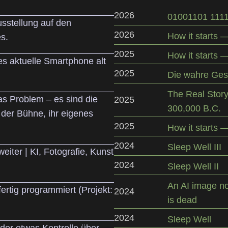
2026
01001101 111
sstellung auf den
2026
How it starts —
s.
2025
How it starts —
es aktuelle Smartphone alt
2025
Die wahre Gesc
The Real Story 
as Problem – es sind die
2025
300,000 B.C.
 der Bühne, ihr eigenes
2025
How it starts —
2024
Sleep Well III
weiter | KI, Fotografie, Kunst
2024
Sleep Well II
An AI image no
ertig programmiert (Projekt:
2024
is dead
2024
Sleep Well
eder etwas Kontrolle über