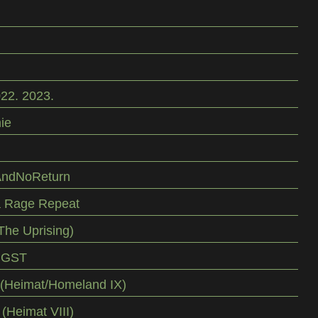
22. 2023.
ie
AndNoReturn
a Rage Repeat
The Uprising)
NGST
(Heimat/Homeland IX)
(Heimat VIII)