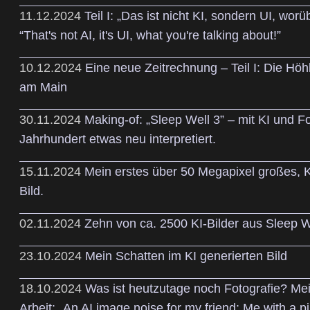
11.12.2024
Teil I: „Das ist nicht KI, sondern UI, worüb
“That's not AI, it's UI, what you're talking about!”
10.12.2024
Eine neue Zeitrechnung – Teil I: Die Hö
am Main
30.11.2024
Making-of: „Sleep Well 3” – mit KI und Fo
Jahrhundert etwas neu interpretiert.
15.11.2024
Mein erstes über 50 Megapixel großes, K
Bild.
02.11.2024
Zehn von ca. 2500 KI-Bilder aus Sleep We
23.10.2024
Mein Schatten im KI generierten Bild
18.10.2024
Was ist heutzutage noch Fotografie? Me
Arbeit: „An AI image noise for my friend: Me with a p