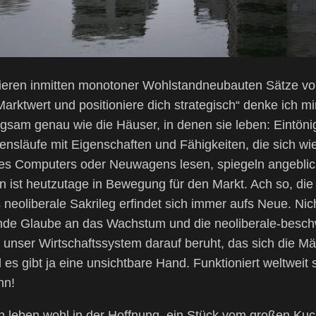
ren inmitten monotoner Wohlstandneubauten Sätze von
rktwert und positioniere dich strategisch“ denke ich mir
sam genau wie die Häuser, in denen sie leben: Eintönig
nsläufe mit Eigenschaften und Fähigkeiten, die sich wie
es Computers oder Neuwagens lesen, spiegeln angeblic
ist heutzutage in Bewegung für den Markt. Ach so, die 
 neoliberale Sakrileg erfindet sich immer aufs Neue. Nic
nde Glaube an das Wachstum und die neoliberale-besch
unser Wirtschaftssystem darauf beruht, das sich die Mä
il es gibt ja eine unsichtbare Hand. Funktioniert weltweit
nn!
 leben wohl in der Hoffnung, ein Stück vom großen Ku