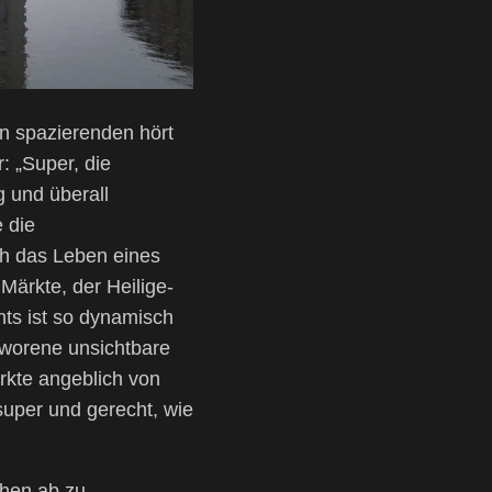
 spazierenden hört
: „Super, die
 und überall
 die
h das Leben eines
Märkte, der Heilige-
hts ist so dynamisch
worene unsichtbare
rkte angeblich von
 super und gerecht, wie
chen ab zu