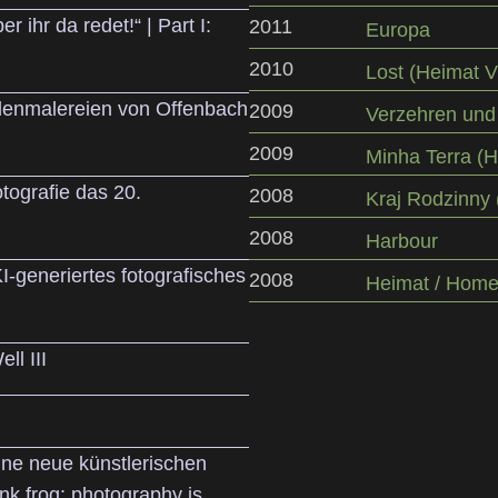
er ihr da redet!“ | Part I:
2011
Europa
2010
Lost (Heimat 
hlenmalereien von Offenbach
2009
Verzehren und
2009
Minha Terra (H
tografie das 20.
2008
Kraj Rodzinny 
2008
Harbour
I-generiertes fotografisches
2008
Heimat / Home
ll III
ine neue künstlerischen
ink frog: photography is