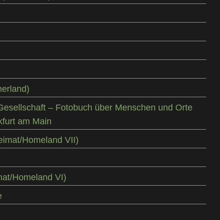
h
herland)
 Gesellschaft – Fotobuch über Menschen und Orte
kfurt am Main
eimat/Homeland VII)
mat/Homeland VI)
e