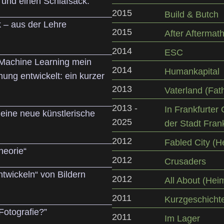
 und einen Schlafsack.
2015
Build & Butch
 – aus der Lehre
2015
After Aftermat
2014
ESC
 Machine Learning mein
2014
Humankapital
ng entwickelt: ein kurzer
2013
Vaterland (Fat
2013 -
In Frankfurter
meine neue künstlerische
2025
der Stadt Fran
2012
Fabled City (H
heorie“
2012
Crusaders
ntwickeln“ von Bildern
2012
All About (Hei
2011
Kurzgeschicht
otografie?”
2011
Im Lager