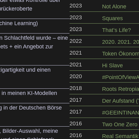
2023
Not Alone
urückeroberte
2023
Squares
chine Learning)
2023
That’s Life?
in Schlachtfeld wurde – eine
2022
2020. 2021. 20
ets + ein Angebot zur
2021
Token Ökonom
2021
Hi Slave
zigartigkeit und einen
2020
#PointOfView
2018
Roots Retropi
 in meinen KI-Modellen
2017
Der Aufstand (
ag in der Deutschen Börse
2017
#GEEINTINA
2016
Two One Zero 
t, Bilder-Auswahl, meine
2016
Real Semantik 